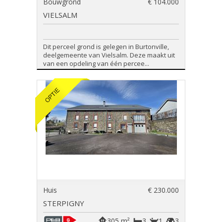
Bouwgrond
€ 104.000
VIELSALM
Dit perceel grond is gelegen in Burtonville,
deelgemeente van Vielsalm. Deze maakt uit
van een opdeling van één percee...
Huis
€ 230.000
STERPIGNY
305 m²
3
1
3