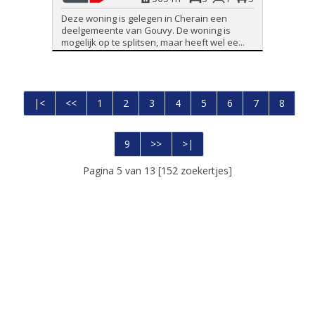
Deze woning is gelegen in Cherain een
deelgemeente van Gouvy. De woning is
mogelijk op te splitsen, maar heeft wel ee...
|<
<<
1
2
3
4
5
6
7
8
9
>>
>|
Pagina 5 van 13 [152 zoekertjes]
Foto's en tekst copyright © Immo Peter