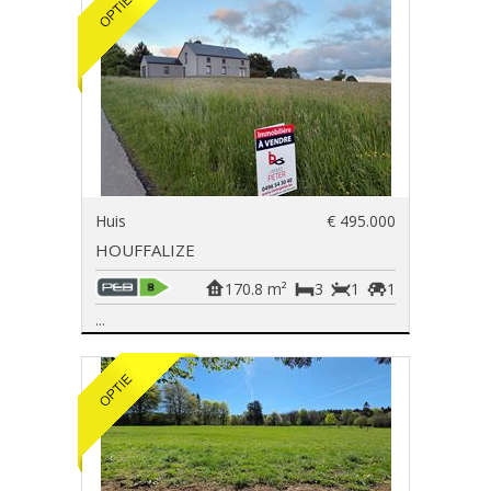
Huis
€ 495.000
HOUFFALIZE
170.8 m²
3
1
1
...