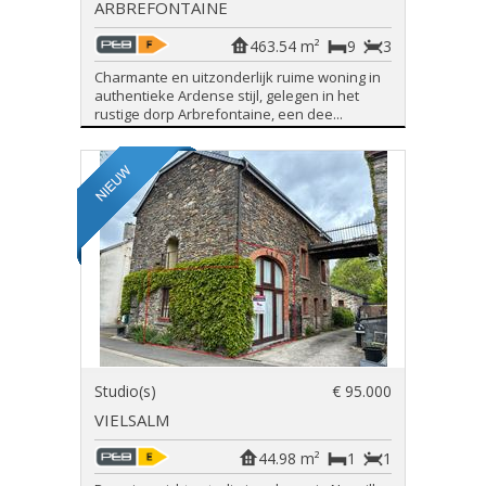
ARBREFONTAINE
463.54 m²
9
3
Charmante en uitzonderlijk ruime woning in
authentieke Ardense stijl, gelegen in het
rustige dorp Arbrefontaine, een dee...
Studio(s)
€ 95.000
VIELSALM
44.98 m²
1
1