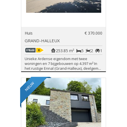
Huis
€ 370.000
GRAND-HALLEUX
253.85 m²
5
2
1
Unieke Ardense eigendom met twee
woningen en 7 bijgebouwen op 4.397 m² In
het rustige Ennal (Grand-Halleux), deelgem...