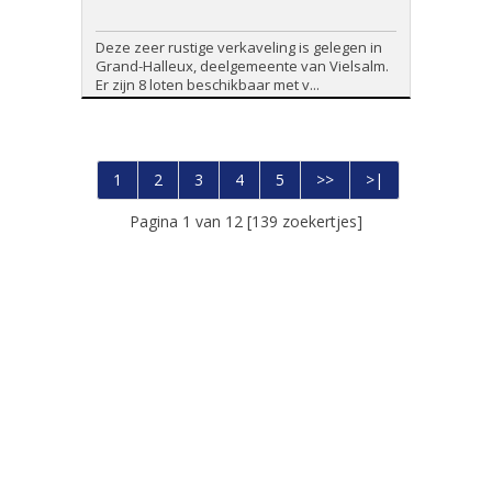
Deze zeer rustige verkaveling is gelegen in
Grand-Halleux, deelgemeente van Vielsalm.
Er zijn 8 loten beschikbaar met v...
1
2
3
4
5
>>
>|
Pagina 1 van 12 [139 zoekertjes]
Foto's en tekst copyright © Immo Peter
Design en broncode copyright © Omnicasa
Disclaimer