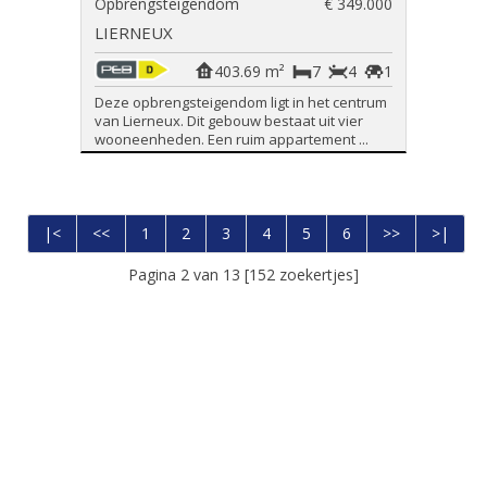
Opbrengsteigendom
€ 349.000
LIERNEUX
403.69 m²
7
4
1
Deze opbrengsteigendom ligt in het centrum
van Lierneux. Dit gebouw bestaat uit vier
wooneenheden. Een ruim appartement ...
|<
<<
1
2
3
4
5
6
>>
>|
Pagina 2 van 13 [152 zoekertjes]