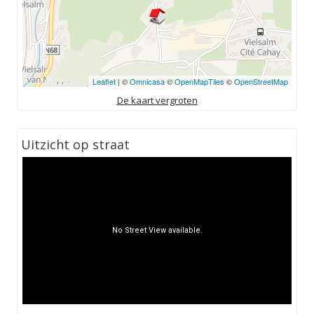
Leaflet
| ©
Omnicasa
©
OpenMapTiles
©
OpenStreetMap
De kaart vergroten
Uitzicht op straat