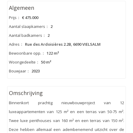
Algemeen
Prijs
:
€ 475.000
Aantal slaapkamers
:
2
Aantal badkamers
:
2
Adres
:
Rue des Ardoisières 2.2B, 6690 VIELSALM
Bewoonbare opp.
:
122 m²
Woongedeelte
:
50 m²
Bouwjaar
:
2023
Omschrijving
Binnenkort prachtig nieuwbouwproject van 12
luxeappartementen van 125 m² en een terras van 50-75 m².
Twee luxe penthouses van 160 m² en een terras van 150 m².
Deze hebben allemaal een adembenemend uitzicht over de