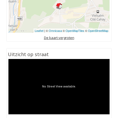
Leaflet
| ©
Omnicasa
©
OpenMapTiles
©
OpenStreetMap
De kaart vergroten
Uitzicht op straat