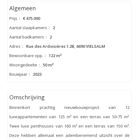
Algemeen
Prijs
:
€ 475.000
Aantal slaapkamers
:
2
Aantal badkamers
:
2
Adres
:
Rue des Ardoisières 1.2B, 6690 VIELSALM
Bewoonbare opp.
:
122 m²
Woongedeelte
:
50 m²
Bouwjaar
:
2023
Omschrijving
Binnenkort prachtig nieuwbouwproject van 12
luxeappartementen van 125 m² en een terras van 50-75 m².
Twee luxe penthouses van 160 m² en een terras van 150 m².
Deze hebben allemaal een adembenemend uitzicht over de