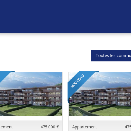
Toutes les comm
tement
475.000 €
Appartement
475