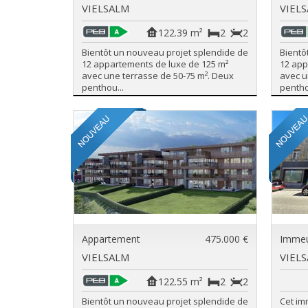
VIELSALM
VIEL
122.39 m²
2
2
Bientôt un nouveau projet splendide de
Bientô
12 appartements de luxe de 125 m²
12 app
avec une terrasse de 50-75 m². Deux
avec u
penthou...
pentho
Appartement
475.000 €
Immeu
VIELSALM
VIEL
122.55 m²
2
2
Bientôt un nouveau projet splendide de
Cet i