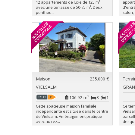
12 appartements de luxe de 125 m²
appart
avec une terrasse de 50-75 m². Deux
d'entr
penthou...
salon,
Maison
235.000 €
Terrai
VIELSALM
GRAN
106.92 m²
3
1
Cette spacieuse maison familiale
Ce ter
indépendante est située dans le centre
Vielsa
de Vielsalm. Aménagement pratique
parcel
avec au rez...
desquel