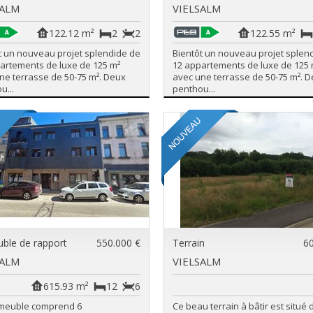
SALM
VIELSALM
122.12 m²
2
2
122.55 m²
t un nouveau projet splendide de
Bientôt un nouveau projet splen
artements de luxe de 125 m²
12 appartements de luxe de 125 
ne terrasse de 50-75 m². Deux
avec une terrasse de 50-75 m². 
u...
penthou...
ble de rapport
550.000 €
Terrain
60
SALM
VIELSALM
615.93 m²
12
6
mmeuble comprend 6
Ce beau terrain à bâtir est situé 