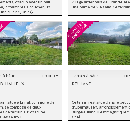
ements, chacun avec un hall
village ardennais de Grand-Halle
ée, 2 chambres à coucher, un
une partie de Vielsalm. Ce terrain 
 une cuisine, un d�...
n à bâtir
109.000 €
Terrain à bâtir
105
D-HALLEUX
REULAND
rain, situé à Ennal, commune de
Ce terrain est situé dans le petit 
lm, se compose de deux
d'Uberhausen, arrondissement 
les de terrain sur chacune
Burg-Reuland. Il est magnifique
les se trou...
situé ...