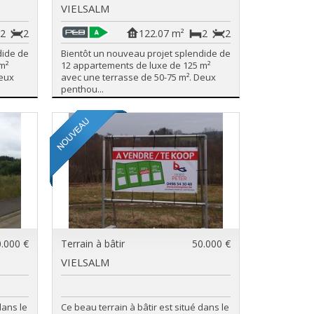
VIELSALM
2
2
122.07 m²
2
2
dide de
Bientôt un nouveau projet splendide de
m²
12 appartements de luxe de 125 m²
Deux
avec une terrasse de 50-75 m². Deux
penthou...
.000 €
Terrain à bâtir
50.000 €
VIELSALM
dans le
Ce beau terrain à bâtir est situé dans le