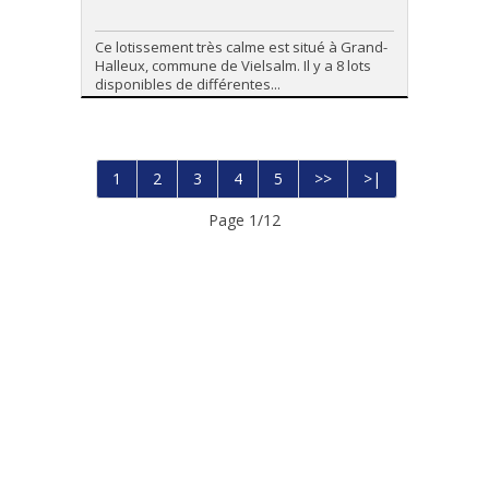
Ce lotissement très calme est situé à Grand-
Halleux, commune de Vielsalm. Il y a 8 lots
disponibles de différentes...
1
2
3
4
5
>>
>|
Page 1/12
Photo's et textes copyright © Immo Peter
Design et code source copyright © Omnicasa
Clause de