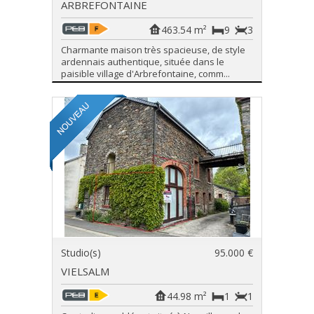
ARBREFONTAINE
463.54 m²
9
3
Charmante maison très spacieuse, de style
ardennais authentique, située dans le
paisible village d'Arbrefontaine, comm...
Studio(s)
95.000 €
VIELSALM
44.98 m²
1
1