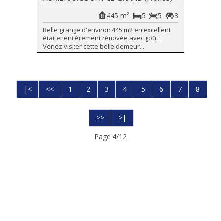
445 m²
5
5
3
Belle grange d'environ 445 m2 en excellent
état et entièrement rénovée avec goût.
Venez visiter cette belle demeur...
|<
<<
1
2
3
4
5
6
7
8
>>
>|
Page 4/12