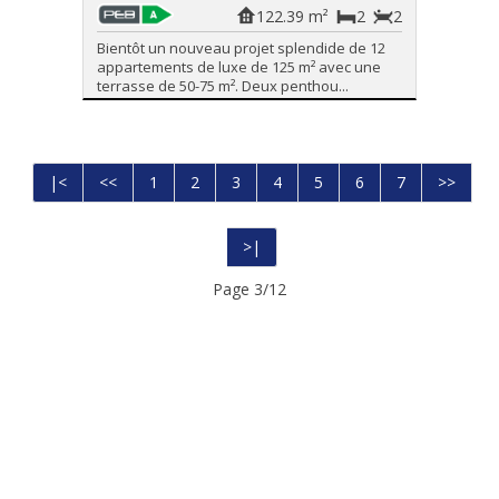
122.39 m²
2
2
Bientôt un nouveau projet splendide de 12
appartements de luxe de 125 m² avec une
terrasse de 50-75 m². Deux penthou...
|<
<<
1
2
3
4
5
6
7
>>
>|
Page 3/12