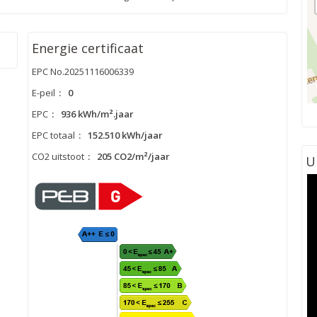
Energie certificaat
EPC No.20251116006339
E-peil
:
0
EPC
:
936 kWh/m².jaar
EPC totaal
:
152.510 kWh/jaar
CO2 uitstoot
:
205 CO2/m²/jaar
U