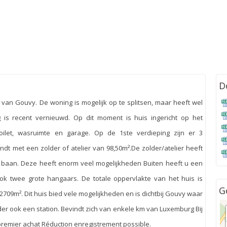
D
an Gouvy. De woning is mogelijk op te splitsen, maar heeft wel
 is recent vernieuwd. Op dit moment is huis ingericht op het
 toilet, wasruimte en garage. Op de 1ste verdieping zijn er 3
t met een zolder of atelier van 98,50m².De zolder/atelier heeft
 baan. Deze heeft enorm veel mogelijkheden Buiten heeft u een
ook twee grote hangaars. De totale oppervlakte van het huis is
G
2709m². Dit huis bied vele mogelijkheden en is dichtbij Gouvy waar
er ook een station. Bevindt zich van enkele km van Luxemburg Bij
premier achat Réduction enregistrement possible.