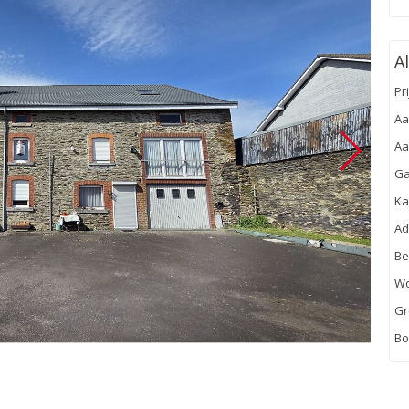
A
Pri
Aa
Aa
Ga
Ka
Ad
Be
Wo
Gr
Bo