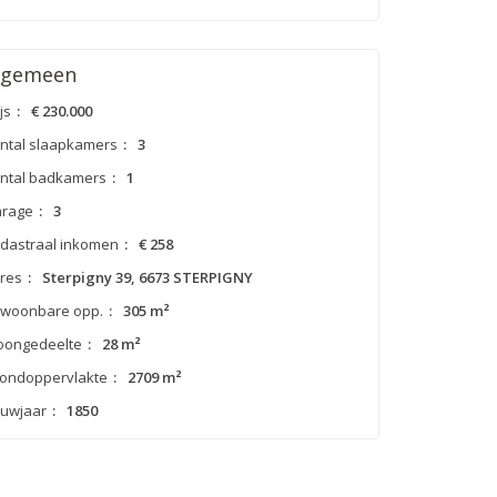
lgemeen
js
:
€ 230.000
ntal slaapkamers
:
3
ntal badkamers
:
1
rage
:
3
dastraal inkomen
:
€ 258
res
:
Sterpigny 39, 6673 STERPIGNY
woonbare opp.
:
305 m²
ongedeelte
:
28 m²
ondoppervlakte
:
2709 m²
uwjaar
:
1850