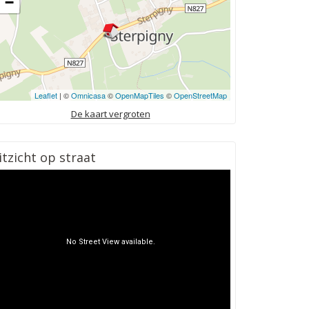
−
Leaflet
| ©
Omnicasa
©
OpenMapTiles
©
OpenStreetMap
De kaart vergroten
itzicht op straat