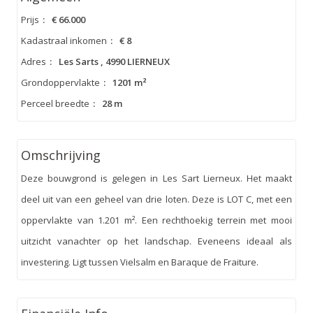
Prijs
:
€ 66.000
Kadastraal inkomen
:
€ 8
Adres
:
Les Sarts , 4990 LIERNEUX
Grondoppervlakte
:
1201 m²
Perceel breedte
:
28 m
Omschrijving
Deze bouwgrond is gelegen in Les Sart Lierneux. Het maakt
deel uit van een geheel van drie loten. Deze is LOT C, met een
oppervlakte van 1.201 m². Een rechthoekig terrein met mooi
uitzicht vanachter op het landschap. Eveneens ideaal als
investering. Ligt tussen Vielsalm en Baraque de Fraiture.