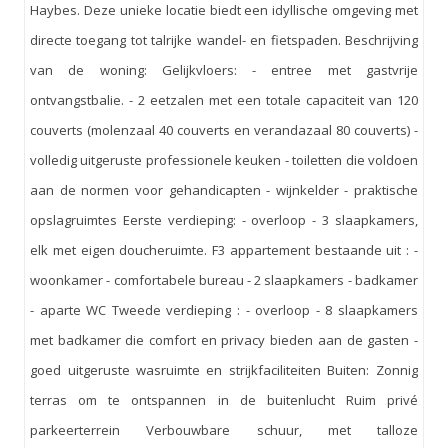
Haybes. Deze unieke locatie biedt een idyllische omgeving met
directe toegang tot talrijke wandel- en fietspaden. Beschrijving
van de woning: Gelijkvloers: - entree met gastvrije
ontvangstbalie. - 2 eetzalen met een totale capaciteit van 120
couverts (molenzaal 40 couverts en verandazaal 80 couverts) -
volledig uitgeruste professionele keuken - toiletten die voldoen
aan de normen voor gehandicapten - wijnkelder - praktische
opslagruimtes Eerste verdieping: - overloop - 3 slaapkamers,
elk met eigen doucheruimte. F3 appartement bestaande uit : -
woonkamer - comfortabele bureau - 2 slaapkamers - badkamer
- aparte WC Tweede verdieping : - overloop - 8 slaapkamers
met badkamer die comfort en privacy bieden aan de gasten -
goed uitgeruste wasruimte en strijkfaciliteiten Buiten: Zonnig
terras om te ontspannen in de buitenlucht Ruim privé
parkeerterrein Verbouwbare schuur, met talloze