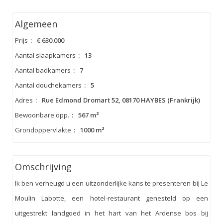
Algemeen
Prijs
:
€ 630.000
Aantal slaapkamers
:
13
Aantal badkamers
:
7
Aantal douchekamers
:
5
Adres
:
Rue Edmond Dromart 52, 08170 HAYBES (Frankrijk)
Bewoonbare opp.
:
567 m²
Grondoppervlakte
:
1000 m²
Omschrijving
Ik ben verheugd u een uitzonderlijke kans te presenteren bij Le
Moulin Labotte, een hotel-restaurant genesteld op een
uitgestrekt landgoed in het hart van het Ardense bos bij