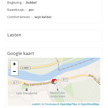
Beglazing
:
Dubbel
Raamkozijn
:
pvc
Comfort binnen
:
wijn kelder
Lasten
Google kaart
+
−
Leaflet
| ©
Omnicasa
©
OpenMapTiles
©
OpenStreetMap