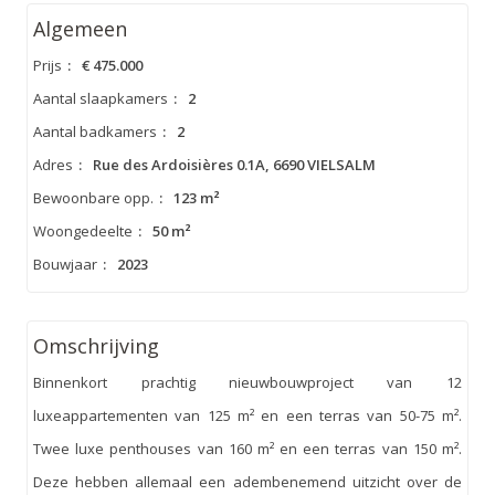
Algemeen
Prijs
:
€ 475.000
Aantal slaapkamers
:
2
Aantal badkamers
:
2
Adres
:
Rue des Ardoisières 0.1A, 6690 VIELSALM
Bewoonbare opp.
:
123 m²
Woongedeelte
:
50 m²
Bouwjaar
:
2023
Omschrijving
Binnenkort prachtig nieuwbouwproject van 12
luxeappartementen van 125 m² en een terras van 50-75 m².
Twee luxe penthouses van 160 m² en een terras van 150 m².
Deze hebben allemaal een adembenemend uitzicht over de