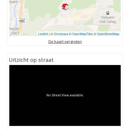
Leaflet
| ©
Omnicasa
©
OpenMapTiles
©
OpenStreetMap
De kaart vergroten
Uitzicht op straat