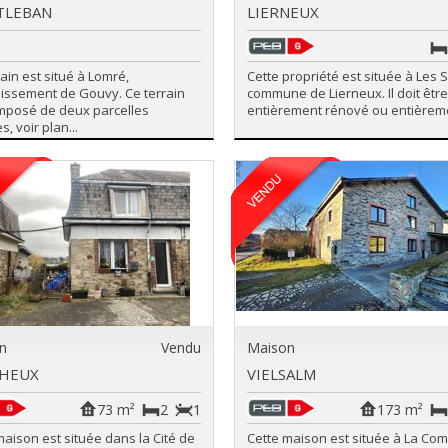
TLEBAN
LIERNEUX
rain est situé à Lomré,
Cette propriété est située à Les S
issement de Gouvy. Ce terrain
commune de Lierneux. Il doit être
mposé de deux parcelles
entièrement rénové ou entièreme
s, voir plan...
n
Vendu
Maison
HEUX
VIELSALM
73 m²
2
1
173 m²
maison est située dans la Cité de
Cette maison est située à La Com