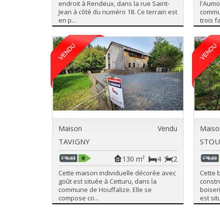
endroit à Rendeux, dans la rue Saint-
l'Aumo
Jean à côté du numéro 18. Ce terrain est
commun
en p...
trois fa
Maison
Vendu
Maiso
TAVIGNY
STO
130 m²
4
2
Cette maison individuelle décorée avec
Cette 
goût est située à Cetturu, dans la
constru
commune de Houffalize. Elle se
boiser
compose co...
est sit