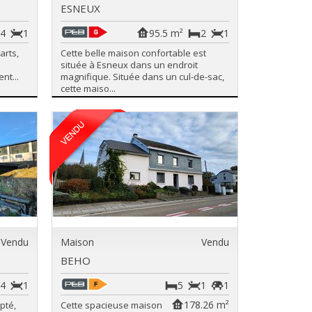
ESNEUX
4
1
95.5 m²
2
1
arts,
Cette belle maison confortable est
située à Esneux dans un endroit
nt...
magnifique. Située dans un cul-de-sac,
cette maiso...
Vendu
Maison
Vendu
BEHO
4
1
5
1
1
178.26 m²
pté,
Cette spacieuse maison