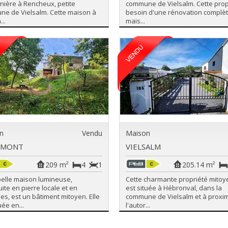
nière à Rencheux, petite
commune de Vielsalm. Cette prop
e de Vielsalm. Cette maison à
besoin d'une rénovation complè
...
mais...
n
Vendu
Maison
UMONT
VIELSALM
209 m²
4
1
205.14 m²
belle maison lumineuse,
Cette charmante propriété mito
ite en pierre locale et en
est située à Hébronval, dans la
ies, est un bâtiment mitoyen. Elle
commune de Vielsalm et à proxim
uée en...
l'autor...