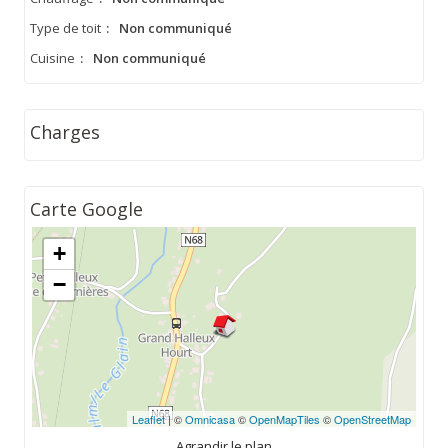
Type de toit
:
Non communiqué
Cuisine
:
Non communiqué
Charges
Carte Google
+
−
Leaflet
| ©
Omnicasa
©
OpenMapTiles
©
OpenStreetMap
Agrandir le plan