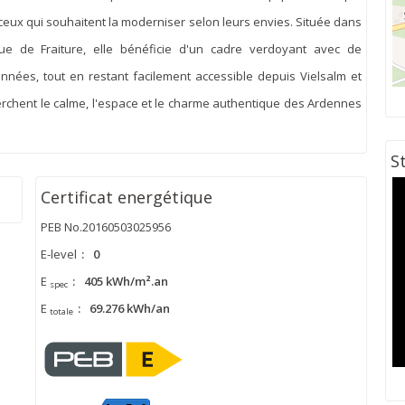
 ceux qui souhaitent la moderniser selon leurs envies. Située dans
e de Fraiture, elle bénéficie d'un cadre verdoyant avec de
ées, tout en restant facilement accessible depuis Vielsalm et
erchent le calme, l'espace et le charme authentique des Ardennes
S
Certificat energétique
PEB No.20160503025956
E-level
:
0
E
:
405 kWh/m².an
spec
E
:
69.276 kWh/an
totale