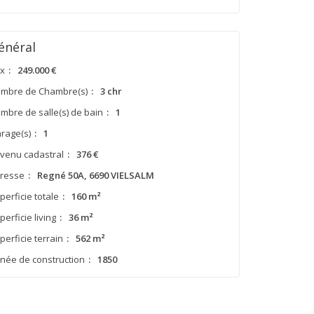
énéral
ix
:
249.000 €
mbre de Chambre(s)
:
3 chr
mbre de salle(s) de bain
:
1
rage(s)
:
1
venu cadastral
:
376 €
resse
:
Regné 50A, 6690 VIELSALM
perficie totale
:
160 m²
perficie living
:
36 m²
perficie terrain
:
562 m²
née de construction
:
1850