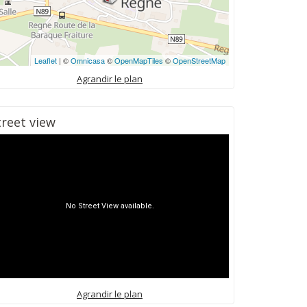
Leaflet
| ©
Omnicasa
©
OpenMapTiles
©
OpenStreetMap
Agrandir le plan
treet view
Agrandir le plan