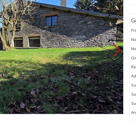
G
Pr
No
No
Ga
Re
Ad
Su
Su
Su
An