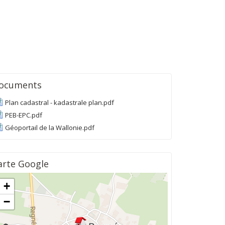
ocuments
Plan cadastral - kadastrale plan.pdf
PEB-EPC.pdf
Géoportail de la Wallonie.pdf
arte Google
+
−